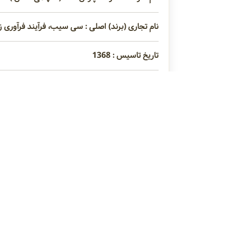
نام تجاری (برند) اصلی : سی سیب، فرآیند فرآوری 
تاریخ تاسیس : 1368
مدیر عامل : آقای حامد جهانگیری
عنوان محصولات : انواع مالتودکسترین، فیبر، نشاس
دهنده ها، اسانس های خوراکی، جانشین پودر کاکائو،
نوع فعالیت : تولید کننده ، وارد کننده
رنگها