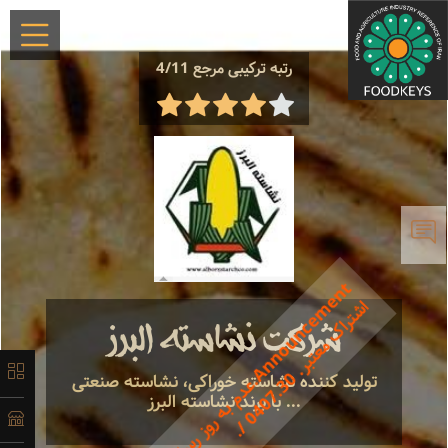
×
رتبه ترکیبی مرجع 4/11
معرفی
تاریخچه
t
ا
.
شرکت نشاسته البرز
لیست
0
تولید کننده نشاسته خوراکی، نشاسته صنعتی
محصولات
... با برند نشاسته البرز