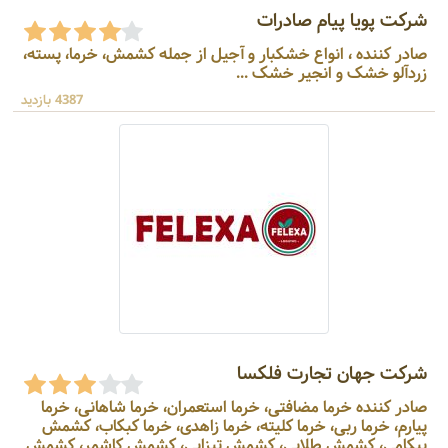
شرکت پویا پیام صادرات
صادر کننده ، انواع خشکبار و آجیل از جمله کشمش، خرما، پسته،
زردآلو خشک و انجیر خشک ...
4387 بازدید
شرکت جهان تجارت فلکسا
صادر کننده خرما مضافتی، خرما استعمران، خرما شاهانی، خرما
پیارم، خرما ربی، خرما کلیته، خرما زاهدی، خرما کبکاب، کشمش
پیکامی، کشمش طلایی، کشمش تیزابی، کشمش کاشمر، کشمش