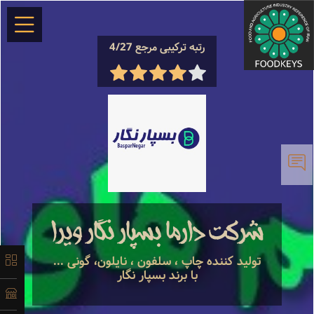
×
رتبه ترکیبی مرجع 4/27
معرفی
تاریخچه
شرکت دارما بسپار نگار ویرا
لیست
تولید کننده چاپ ، سلفون ، نایلون، گونی ...
با برند بسپار نگار
محصولات