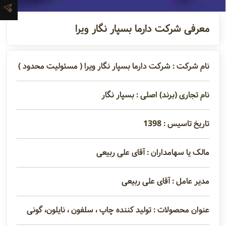
آدرس و
معرفی شرکت دارما بسپار نگار ویرا
اطلاعات
تماس
نام شرکت : شرکت دارما بسپار نگار ویرا ( مسئولیت محدود )
مدیران و
نام تجاری (برند) اصلی : بسپار نگار
مسئولین
تاریخ تاسیس : 1398
گالری
مالک یا سهامداران : آقای علی ربیعی
سابقه
مدیر عامل : آقای علی ربیعی
شرکت
عنوان محصولات : تولید کننده چاپ ، سلفون ، نایلون، گونی