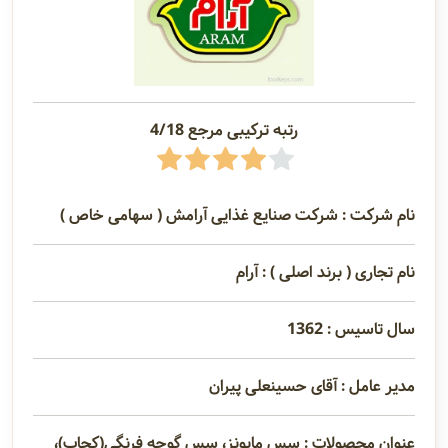
رتبه ترکیبی مرجع 4/18
نام شرکت : شرکت صنایع غذایی آرامش ( سهامی خاص )
نام تجاری ( برند اصلی ) : آرام
سال تاسیس : 1362
مدیر عامل : آقای حسینعلی پیران
عنوان محصولات : سس مایونز، سس گوجه فرنگی(کچاپ)،