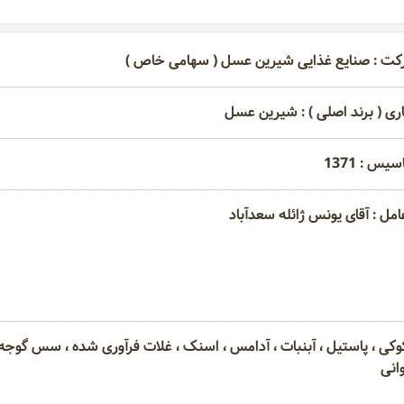
کت : صنایع غذایی شیرین عسل ( سهامی خاص )
اری ( برند اصلی ) : شیرین عسل
یس : 1371
امل : آقای یونس ژائله سعدآباد
وکی ، پاستیل ، آبنبات ، آدامس ، اسنک ، غلات فرآوری شده ، سس گوجه ف
وانی