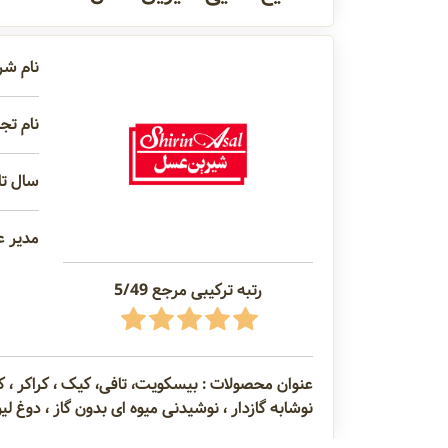
نام شر
نام تج
سال تاس
مدیر ع
رتبه ترکیبی مرجع 5/49
عنوان محصولات : بیسکویت، تافی، کیک ، کراکر ، ک
نوشابه گازدار ، نوشیدنی میوه ای بدون گاز ، دوغ لی