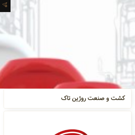
آدرس و
اطلاعات
تماس
مدیران و
مسئولین
گالری
کشت و صنعت روژین تاک
سابقه
شرکت