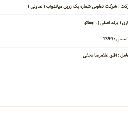
کت : شرکت تعاونی شماره یک زرین میاندوآب ( تعاونی )
ری ( برند اصلی ) : جغاتو
یس : 1359
امل : آقای غلامرضا نجفی
امتیاز مصرف کنندگان