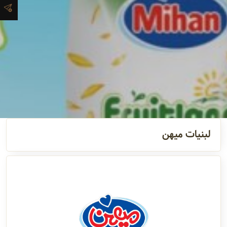
آدرس و
اطلاعات
تماس
مدیران و
مسئولین
لبنیات میهن
گالری
سابقه
شرکت