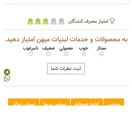
امتیاز مصرف کنندگان
به محصولات و خدمات لبنیات میهن امتیاز دهید.
ممتاز
خوب
معمولی
ضعیف
نامرغوب
بستنی
خامه صبحانه
بستنی پریما
بستنی سالار
ماست کم چرب
شیر کم چرب
شیر پرچرب
شیر تتراپک
شیر طعم دار
کره تک نفره
پنیر سفید