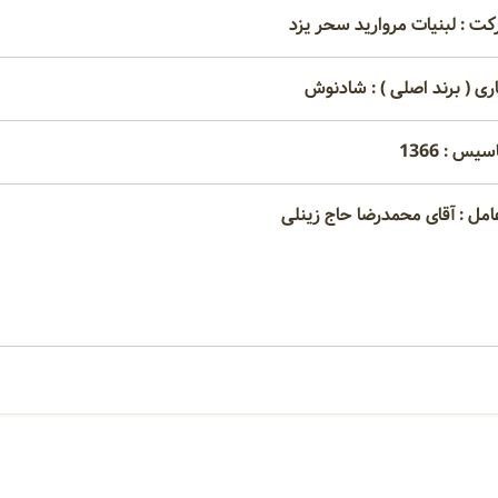
کت : لبنیات مروارید سحر یزد
اری ( برند اصلی ) : شادنوش
یس : 1366
امل : آقای محمدرضا حاج زینلی
امتیاز مصرف کنندگان