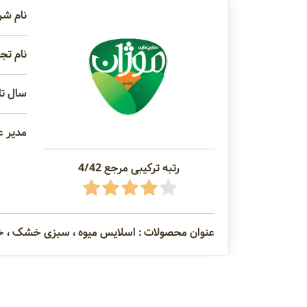
نام شر
نام تجا
سال تاس
مدیر ع
رتبه ترکیبی مرجع 4/42
عنوان محصولات : اسلایس میوه ، سبزی خشک ، خ