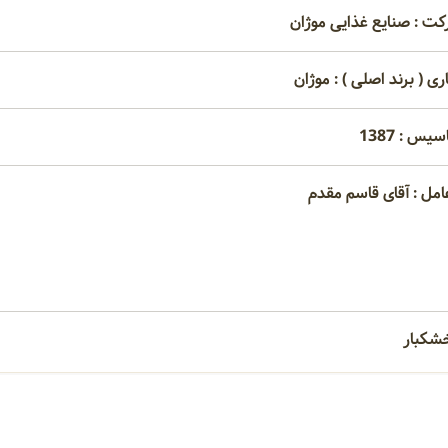
کت : صنایع غذایی موژان
ری ( برند اصلی ) : موژان
یس : 1387
امل : آقای قاسم مقدم
شکبار
امتیاز مصرف کنندگان