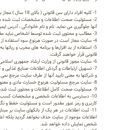
1- کلیه افراد دارای سن قانونی ( بالای 18 سال ) مجاز به عضویت و ثبت اطلاعات در سایت میباشند.
2- مسئولیت صحت اطلاعات و مشخصات ثبت شده متوج
آنها جلوگیری می نماید. نام و نام خانوادگی ، آدرس ا
3- مطالب و محتوی ثبت شده توسط اشخاص نباید مغایر قوانین جاری کشور باشد.
4- سایت مجاز است در صورت هرنوع سوء استفاده از بستر و امکانات سایت ، عضویت شخص را موقت یا دائم تعلیق نماید.
5- استفاده از بد افزارها و برنامه های مخرب و ربا
قانونی قرار خواهند گرفت.
6- سایت مجوز قانونی از وزارت ارشاد جمهوری اسلامی با حق نشردیجیتال را دارد و فعالیتهای آن در چهارچوب قوانین جاری کشور می باشد.
7- تسهیل ارتباطات و گردش اطلاعات صنایع غذایی و
و شرکتها به معنی تایید آنها از طرف سایت مرجع ن
8- سایت مرجع مسئولیت هرنوع خسارت مادی و معنوی ناشی از ارتباطات بین اعضاء و بازدیدکنندگان را عهده دار نمی باشد.
9- مسئولیت صحت کامل اطلاعات و محتوی ثبت شده توسط اعضای سایت به عهده خود اشخاص و صاحبان اطلاعات می باشد.
10- دسترسی به اطلاعات شخصی و مشخصات کسب و کار
کاربری و رمز عبور مقدور است و مسئولیت حفظ و نگه
11- ثبت اطلاعات در هر یک از بانکهای سایت بر مب
اطلاعات موجود از سایت حذف نخواهد گردید بلکه اعلا
شخص نمایش داده خواهد شد.