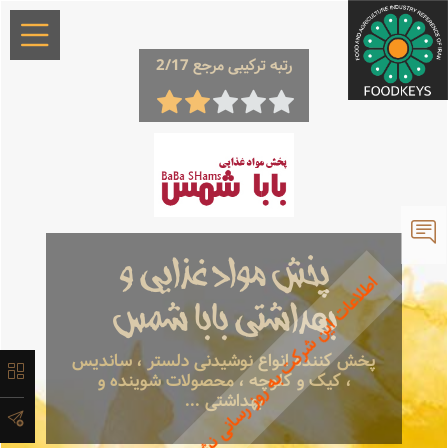
×
رتبه ترکیبی مرجع 2/17
معرفی
پخش مواد غذایی و
اطلاعات این شرکت به روز رسانی نشده است.
لیست
بهداشتی بابا شمس
محصولات
پخش کننده انواع نوشیدنی دلستر ، ساندیس
، کیک و کلوچه ، محصولات شوینده و
آدرس و
بهداشتی ...
اطلاعات