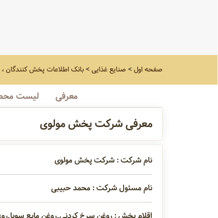
صفحه اول
>
صنایع غذایی
>
بانک اطلاعات پخش کنندگان ، 
معرفی
لیست محص
معرفی شرکت پخش مولوی
نام شرکت : شرکت پخش مولوی
نام مسئول شرکت : محمد حبیبی
اقلام پخش : روغن سرخ کردنی,روغن مایع سویا,روغ