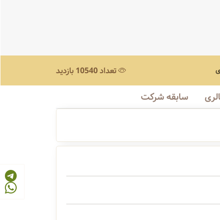
ی
تعداد 10540 بازدید
لری
سابقه شرکت