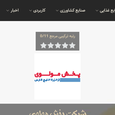
یع غذایی
صنایع کشاورزی
کاربردی
اخبار
رتبه ترکیبی مرجع 0/11
شرکت پخش مولوی