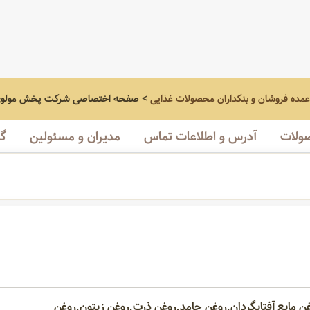
عمده فروشان و بنکداران محصولات غذایی
>
صفحه اختصاصی
شرکت پخش مولو
ولات
آدرس و اطلاعات تماس
مدیران و مسئولین
گا
ن مایع آفتابگردان,روغن جامد,روغن ذرت,روغن زیتون,روغن