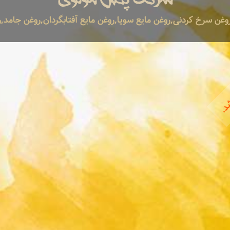
اشد.
غن سرخ کردنی,روغن مایع سویا,روغن مایع آفتابگردان,روغن جامد,رو