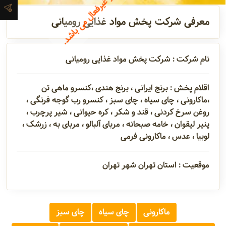
تماس
معرفی شرکت پخش مواد غذایی رومیانی
مدیران و
نام شرکت : شرکت پخش مواد غذایی رومیانی
مسئولین
اقلام پخش : برنج ایرانی ، برنج هندی ،کنسرو ماهی تن
گالری
،ماکارونی ، چای سیاه ، چای سبز ، کنسرو رب گوجه فرنگی ،
روغن سرخ کردنی ، قند و شکر ، کره حیوانی ، شیر پرچرب ،
پنیر لیقوان ، خامه صبحانه ، مربای آلبالو ، مربای به ، زرشک ،
لوبیا ، عدس ، ماکارونی فرمی
سابقه
شرکت
موقعیت : استان تهران شهر تهران
ماکارونی
چای سیاه
چای سبز