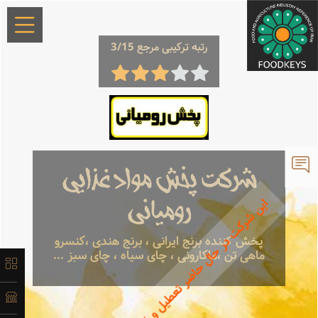
×
رتبه ترکیبی مرجع 3/15
معرفی
شرکت پخش مواد غذایی
این شرکت در حال حاضر تعطیل و غیرفعال می باشد.
لیست
رومیانی
محصولات
پخش کننده برنج ایرانی ، برنج هندی ،کنسرو
ماهی تن ،ماکارونی ، چای سیاه ، چای سبز ...
آدرس و
اطلاعات