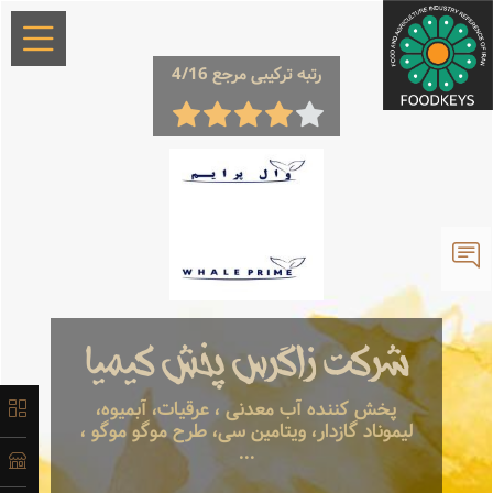
×
رتبه ترکیبی مرجع 4/16
معرفی
تاریخچه
شرکت زاگرس پخش کیمیا
لیست
پخش کننده آب معدنی ، عرقیات، آبمیوه،
لیموناد گازدار، ویتامین سی، طرح موگو موگو ،
محصولات
...