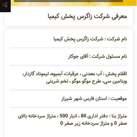
آدرس و
معرفی شرکت زاگرس پخش کیمیا
اطلاعات
تماس
نام شرکت : شرکت زاگرس پخش کیمیا
مدیران و
نام مسئول شرکت : آقای جوکار
مسئولین
اقلام پخش : آب معدنی ، عرقیات، آبمیوه، لیموناد گازدار،
ویتامین سی، طرح موگو موگو ، تخم شربتی
گالری
موقعیت : استان فارس شهر شیراز
سابقه
متراژ بنا : دفتر اداری 80 ، انبار 500 ، متراژ سردخانه بالای
شرکت
صفر 0 و متراژ سردخانه زیر صفر 0