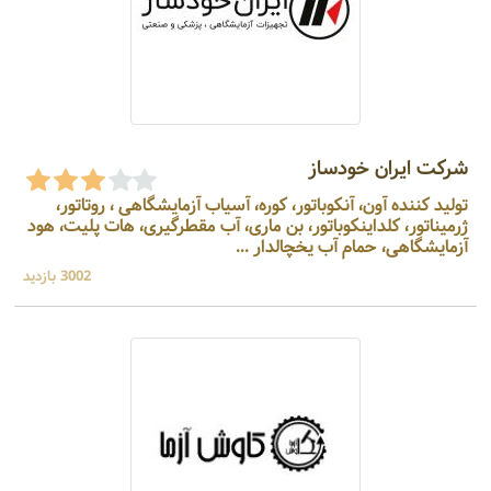
شرکت ایران خودساز
تولید کننده آون، آنکوباتور، کوره، آسیاب آزمایشگاهی ، روتاتور،
ژرمیناتور، کلداینکوباتور، بن ماری، آب مقطرگیری، هات پلیت، هود
آزمایشگاهی، حمام آب یخچالدار ...
3002 بازدید