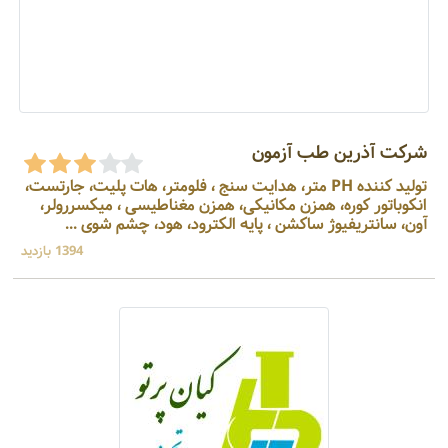
شرکت آذرین طب آزمون
تولید کننده PH متر، هدایت سنج ، فلومتر، هات پلیت، جارتست،
انکوباتور کوره، همزن مکانیکی، همزن مغناطیسی ، میکسررولر،
آون، سانتریفیوژ ساکشن ، پایه الکترود، هود، چشم شوی ...
1394 بازدید