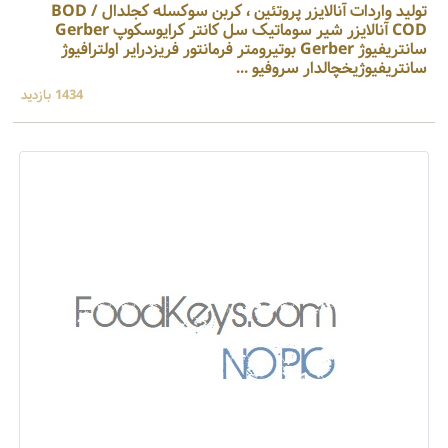
تولید واردات آنالایزر پروتئین ، کربن سوکسله کجلدال BOD /
COD آنالایزر شیر سوماتیک سل کانتر کرایوسکوپ Gerber
سانتریفیوژ Gerber بوتیرومتر فرمانتور فریزدرایر اولترافیوژ
سانتریفیوژیخچالدار سروفیو ...
1434 بازدید