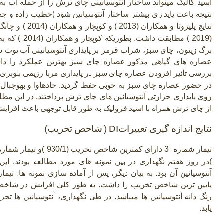
اسید گالیک میتواند ساختار آنتوسیانینی چای ترش را از حمله آب 
نتیجه باعث پایداری بیشتر ساختار آنتوسیانین شود (خطیب زاده و جعفر زاد
نتایج پلیزوتا و همکاران (2013
)
و کوپچار و همکاران (2014 ) و چانگ و همکاران (2016
(2019 ) مطابقت 
برگ زیتون، چای سبز، شراب قرمز بر پایداری آنتوسیانینی آب توت سیا
بررسی تأثیر افزودن عصاره چای سبز در پایداری مربا رژیمی بلوبری پر
روی پایداری حرارتی آنتوسیانین های چای ترش پرداختند. در این مط
از چای ترش همراه با اسید فرولیک به طور قابل توجهی باعث افزایش پ
نتایج اندازه گیری تغییرات
DI
(
شاخص تخریب)
تیمار شماره
3
دارای کمترین شاخص تخریب (930/1 )و تیمار شماره
)در روز هفتم نگهداری در بین نمونه های مورد مطالعه بودند. این 
پایین ترین شاخص تخریب را داشت. به طور کلی افزایش در شاخص
رنگ دانه آنتوسیانین ها میباشد. در طی نگهداری، آنتوسیانین ها 
یابد.