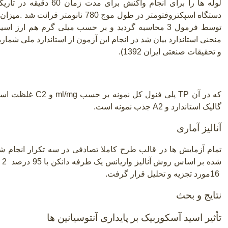
لوله ها را برای انجام واکن
دستگاه اسپکتروفتومتر در طول موج 780 نانومتر قرائت شد
.
میزان 
توسط فرمول 3 محاسبه گردید و بر حسب میلی گرم هم ارز اس
و تحقیقات صنعتی ایران 1392
.(
2/A1
که در آن
TP
پلی فنول کل نمونه بر حسب
ml/mg
و
C2
غلظت اسی
گالیک استاندارد و
A2
جذب نمونه است.
آنالیز آماری
تمام آزمایش ها در قالب طرح کاملا تصادفی در سه تکرار انجام 
شده بر اساس روش آنالیز واریانس یک طرفه دانکن با 95 درصد
2
ا
16
مورد تجزیه و تحلیل قرار گرفت.
نتایج و بحث
تأثیر اسید آسکوربیک بر پایداری آنتوسیانین ها