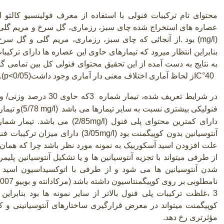
محتوای تام ترکیبات فنولی با استفاده از معرف فولینسیو کالتو ا
عصاره های استخراج شده چای سبز، رزماری، گل سرخ و مریم گلی به ترتیب برابر 4/54 
(mg/l)
بود
.
از آنجائی که چای سبز، رزماری، مریم گلی و گل سرخ 
بنابراین انتظار میرود که تیمارهای حاوی این عصاره ها دارای ترکیبات
به نتایج به دست آمده از این تحقیق محتوای فنولی کل بین تمامی گ
C°40
از لحاظ آماری اختلاف معنی دار آماری وجود داشت
p<0/05)
).
در شرایط تعریف شده، تیمار شماره
3
که حاوی 30 درصد 
فنولیکی بیشتری نسبت به سایر تیمارها می باشد
(5/78 mg/l)
دارای کمترین محتوای پلی فنول
(2/85mg/l)
آنتوسیانین بدون کوپیگمنت بود
3/05mg/l)
) دارای میزان ترکیبات فنو
علت افزودن اسید آسکوربیک به نمونه مورد نظر باشد چرا که همان
از طرفی میتواند با تجزیه آنتوسیانین ها و یا تشکیل آنتوسیانین پل
شدن آنتوسیانین ها می شود و از طرفی با اتوکسیداسیون اسید آس
3 ،غلظت ترکیبات پلی فنول بالاتر از سایر نمونه ها بود بنابر
کوپیگمنت میتواند در معرض قرارگیری ساختارهای آنتوسیانینی و کو
مؤثرتری رخ دهد.