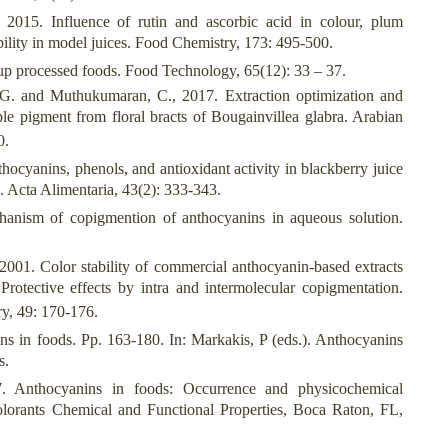
2015. Influence of rutin and ascorbic acid in colour, plum
bility in model juices. Food Chemistry, 173: 495-500.
up processed foods. Food Technology, 65(12): 33 – 37.
 G. and Muthukumaran, C., 2017. Extraction optimization and
ple pigment from floral bracts of Bougainvillea glabra. Arabian
0.
ocyanins, phenols, and antioxidant activity in blackberry juice
g. Acta Alimentaria, 43(2): 333-343.
anism of copigmention of anthocyanins in aqueous solution.
01. Color stability of commercial anthocyanin-based extracts
 Protective effects by intra and intermolecular copigmentation.
ry, 49: 170-176.
ins in foods. Pp. 163-180. In: Markakis, P (eds.). Anthocyanins
s.
 Anthocyanins in foods: Occurrence and physicochemical
olorants Chemical and Functional Properties, Boca Raton, FL,