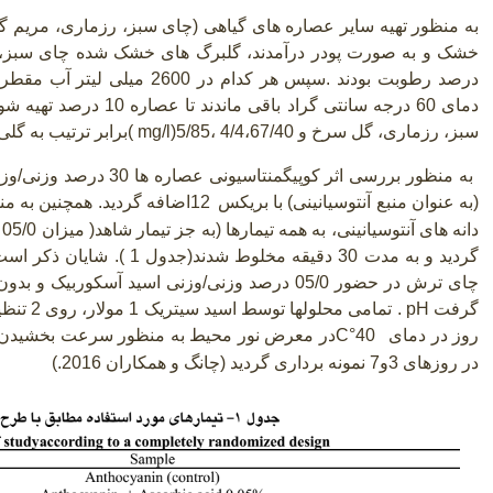
درصد رطوبت بودند
.
دمای 60 درجه سانتی گراد با
سبز، رزماری، گل سرخ و 4/4،67/40 ،5/85
( mg/l)
برابر ترتیب به گل
به منظور بررسی اثر کوپیگمن
(به عنوان منبع آنتوسیانینی) با بریکس
12
اضافه گردید. همچنین به 
دانه های آنتوسیانینی، به همه تیمارها
)
ب
گردید و به مدت 30 دقیقه مخلوط
چای ترش در حضور 05/0 درصد وزنی/وزنی اسید آسکو
گرفت
. pH
روز در دمای
C°40
در معرض نور محیط به منظور سرعت بخشیدن به 
در روزهای 3و7 نمونه برداری گردید (چانگ و همکاران 2016
.
)