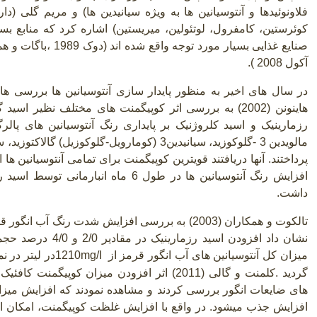
فلاونوئیدها و آنتوسیانین ها به ویژه سیانیدین ها) و مریم گلی (د
کوئرستین، کامفرول، لوتئولین، میریستین) اشاره کرد که منابع بس
آکول 2008 ).
در سال های اخیر به منظور پایدار سازی آنتوسیانین ها بررسی ها
هاینونن (2002) به بررسی اثر کوپیگمنت های مختلف نظیر ا
مالویدین 3 -گلوکوزید، سیانیدین3
)
کومارویل-گلوکوزیل) گالاکتوزید، سی
پرداختند. آنها دریافتند قویترین کوپیگمنت برای تمامی آنتوسیانین ها
افزایش رنگ آنتوسیانین ها در طول 6 ماه ا
داشت
.
تالکوت و همکاران (2003) به بررسی افزایش شدت رنگ آ
نشان داد افزودن اسید
میزان کل آنتوسیانین های آب انگور قرمز از
1210mg/I
در لیتر در ن
گردید
.
کلمنت و گالی
)
2011) اثر افزودن میزان کوپیگمنت کافئی
های ضایعات انگور بررسی کردند و مشاهده نمودند که افزایش می
افزایش جذب میشود. در واقع با افزایش غلظت کوپیگمنت، امکان ایج