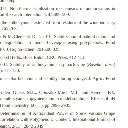
food comp
11. Non-thermalstabilization mechanisms of anthocyanins in
d Research International, 44:499-509.
 the anthocyanins extracted from residues of the wine industry,
: 765-768.
 & McClements D. J, 2016. Stabilization of natural colors and
nin degradation in model beverages using polyphenols. Food
g/10.1016/j.foodchem.2016.06.025
inal Herbs. Boca Raton: CRC Press, 412-413.
7. Stability of anthocyanin in spinach vine (
Basella rubra
)
2): 115-120.
 color behavior and stability during storage. J. Agric. Food
cudero-Gilete, M.L., González-Miret, M.L. and Heredia, F.J.,
f anthocyanic copigmentation in model solutions. Effects of pH
nd food chemistry, 60(11), pp.2896-2905.
 Determination of Antioxidant Power of Some Various Grape
rrelation with Polyphenolic Content, International Journal of
arch, 2(11): 2842-2849.