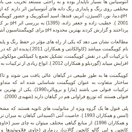
آنتوسیانین ها بسیار ناپایدار بوده و به راحتی مستعد تخریب می 
مختلفی روی رنگ و پایداری رنگ دانه های آنتوسیانین اثر دارند که ا
pH
2001
.(
خطیب زاده و جعفر زاده،
)
1395) به بررسی اثر
pH
بر کو
پرداختند و گزارش کردند بهترین محدوده
pH
برای کوپیگمنتاسیون آنتوسیانین
مطالعات نشان می دهد که یکی از راه های مؤثر در حفظ رنگ و پایداری 
نام کوپیگمنت میباشد (کاوالکانتی و همکاران 2011
.(
با ترکیبات آلی در نقش کوپیگمنت، تشکیل تجمع یا کمپلکس مولکولی
افزایش مییابد (گوردیلو و همکاران 2012 ). انواع زیادی از ترکیبات به عنوان کوپیگمنت عمل می کنند
کوپیگمنت ها به طور طبیعی در گیاهان عالی یافت می شوند و تاکن
ساختار متفاوت به عنوان کوپیگمنت شناسایی شده اند که متداول ت
ترکیبات فنولی می باشند (مازا و 
فنولی هستند که توزیع فراوانی هم در گیاهان دارند
)
شهیدی 2000).
پلی فنول ها یک گروه ویژه از متابولیت های ثانویه هستند که مش
(امس و همکاران 1993
.(
خاصیت آنتی اکسیدانی گیاهان به میزان تر
و همکاران 1996). از منابع گیاهی مختلف میتوان به چای سبز 
کاتچین و اپی گالو کاتچین گالات)، رزماری (حاوی فلاونوئیدها 