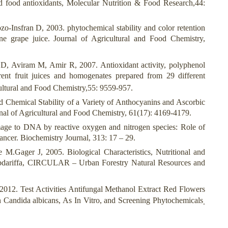
d food antioxidants, Molecular Nutrition & Food Research,44:
-Insfran D, 2003. phytochemical stability and color retention
e grape juice. Journal of Agricultural and Food Chemistry,
d D, Aviram M, Amir R, 2007. Antioxidant activity, polyphenol
rent fruit juices and homogenates prepared from 29 different
ultural and Food Chemistry,55: 9559-957.
 Chemical Stability of a Variety of Anthocyanins and Ascorbic
al of Agricultural and Food Chemistry, 61(17): 4169-4179.
ge to DNA by reactive oxygen and nitrogen species: Role of
ancer. Biochemistry Journal, 313: 17 – 29.
M.Gager J, 2005. Biological Characteristics, Nutritional and
abdariffa, CIRCULAR – Urban Forestry Natural Resources and
2012. Test Activities Antifungal Methanol Extract Red Flowers
n Candida albicans, As In Vitro, and Screening Phytochemicals
.