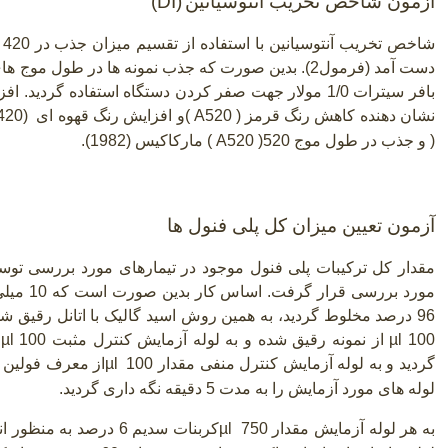
آزمون شاخص تخریب آنتوسیانین
(DI)
بافر سیترات 1/0 مولار جهت صفر کردن دستگاه استفاده گردید. افزایش در
نشان دهنده کاهش رنگ قرمز
( A520 )
و افزایش رنگ قهوه ای
420)
)
و جذب در طول موج 520
( A520 )
مارکاکیس (1982).
آزمون تعیین میزان کل پلی فنول ها
مقدار کل ترکیبات پلی فنول موجود در تیمارهای مورد بررسی تو
96 درصد مخلوط گردید، به همین روش اسید گالیک با اتانل رقیق ش
100
µl
از نمونه رقیق شده و به لوله آزمایش کنترل مثبت
µl 100
گردید و به لوله آزمایش کنترل منفی مقدار 100
µl
از معرف فولین س
لوله های مورد آزمایش را به مدت 5 دقیقه نگه داری گردید.
به هر لوله آزمایش مقدار 750
µl
کربنات سدیم 6 درصد به