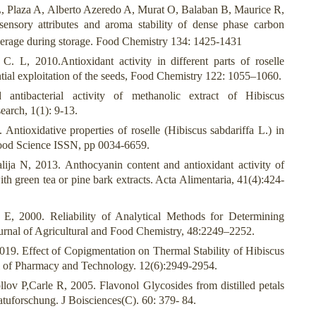
, Plaza A, Alberto Azeredo A, Murat O, Balaban B, Maurice R,
ensory attributes and aroma stability of dense phase carbon
verage during storage. Food Chemistry 134: 1425-1431
 L, 2010.Antioxidant activity in different parts of roselle
ential exploitation of the seeds, Food Chemistry 122: 1055–1060.
antibacterial activity of methanolic extract of Hibiscus
earch, 1(1): 9-13.
ntioxidative properties of roselle (Hibiscus sabdariffa L.) in
Food Science ISSN, pp 0034-6659.
ija N, 2013. Anthocyanin content and antioxidant activity of
ith green tea or pine bark extracts. Acta Alimentaria, 41(4):424-
E, 2000. Reliability of Analytical Methods for Determining
urnal of Agricultural and Food Chemistry, 48:2249–2252.
19. Effect of Copigmentation on Thermal Stability of Hibiscus
al of Pharmacy and Technology. 12(6):2949-2954.
ov P,Carle R, 2005. Flavonol Glycosides from distilled petals
atuforschung. J Boisciences(C). 60: 379- 84.