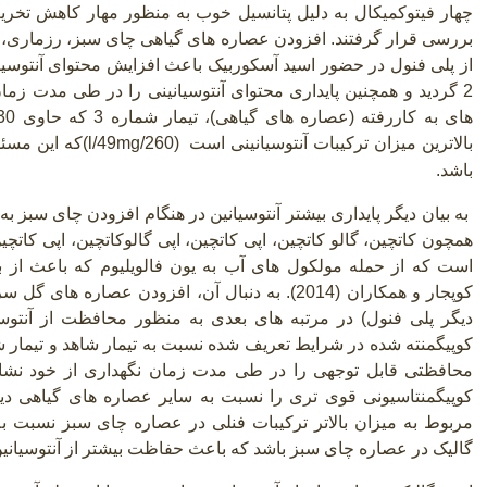
چهار فیتوکمیکال به دلیل پتانسیل خوب به منظور مهار کاهش تخر
بررسی قرار گرفتند. افزودن عصاره های گیاهی چای سبز، رزماری، گ
از پلی فنول در حضور اسید آسکوربیک باعث افزایش محتوای آنتوسیان
2 گردید و همچنین پایداری محتوای آنتوسیانینی را در طی مدت زما
های به کاررفته (عصاره های گیاهی
(
بالاترین میزان ترکیبات آنتوسیانینی است
(l/49mg/260)
که این مسئل
باشد.
به بیان دیگر پایداری بیشتر آنتوسیانین در هنگام افزودن چای سبز به 
همچون کاتچین، گالو کاتچین، اپی کاتچین، اپی گالوکاتچین، اپی کاتچین
است که از حمله مولکول های آب به یون فالویلیوم که باعث از 
کوپجار و همکاران (2014). به دنبال آن، افزودن عصار
دیگر پلی فنول) در مرتبه های بعدی به منظور محافظت از آنتوسیا
کوپیگمنته شده در شرایط تعریف شده نسبت به تیمار شاهد و تیمار شم
محافظتی قابل توجهی را در طی مدت زمان نگهداری از خود نشان
کوپیگمنتاسیونی قوی تری را نسبت به سایر عصاره های گیاهی دیگ
مربوط به میزان بالاتر ترکیبات فنلی در عصاره چای سبز نسبت ب
گالیک در عصاره چای سبز باشد که باعث حفاظت بیشتر از آنتوسیان