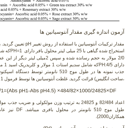
آزمون اندازه گیری مقدار آنتوسیانین ها
مقدار ترکیبات آنتوسیانین با استفاده از روش تغییر
pH
استخراج شده گیاهی با 25 میلی لیتر محلول بافر دارای
PH=1
2/0 مولار به حجم رسانده شده و سپس 2م
دارای
PH:4/5
جذب نمونه ها در طول موج 510 نانومتر توسط دستگاه اسپکتوفوتومتر
،ساخت انگلیس) قرائت گردید. غلظت آنتوسیانین ها توسط فرمول 1 محاسبه گردید
g/1=(Abs pH1-Abs pH4.5) ×484/82×1000/24825×DF
اعداد 82/484 و 24825 به ترتیب وزن مولکولی و ضریب جذب مولی
طول موج 510 نانومتر در محلول بافری میباشد.
DF
نیز عام
همکاران2000).