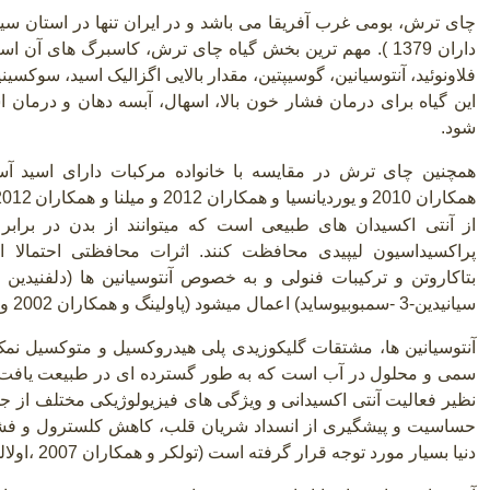
چای ترش، بومی غرب آفریقا می باشد و در ایران تنها در استان 
داران
1379
). مهم ترین بخش گیاه چای ترش، کاسبرگ های آن ا
فلاونوئید، آنتوسیانین، گوسیپتین، مقدار بالایی اگزالیک اسید، سوکس
این گیاه برای درمان فشار خون بالا، اسهال، آبسه دهان و درمان 
شود.
همچنین چای ترش در مقایسه با خانواده مرکبات دارای اسید آس
همکاران 2010
و یوردیانسیا و همکاران 2012 و میلنا و همکاران
از آنتی اکسیدان های طبیعی است که میتوانند از بدن در برابر 
پراکسیداسیون لیپیدی محافظت کنند. اثرات محافظتی احتمالا ا
بتاکاروتن و ترکیبات فنولی و به خصوص آنتوسیانین ها (دلفنیدین 3
سیانیدین-3
-
سمبوبیوساید) اعمال میشود (پاولینگ و همکاران 2002 و عزیز و همکاران 2007).
سمی و محلول در آب است که به طور گسترده ای در طبیعت یافت 
نظیر فعالیت آنتی اکسیدانی و ویژگی های فیزیولوژیکی مختلف از
حساسیت و پیشگیری از انسداد شریان قلب، کاهش کلسترول و فشار 
دنیا بسیار مورد توجه قرار گرفته است (تولکر و همکاران 2007 ،اولالی 2007 و الیانا و همکاران 2007).