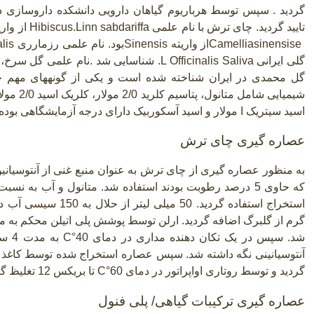
گردید
.
سپس توسط هرباریوم گیاهان دارویی دانشکده داروسازی دان
تایید گردید. چای ترش با نام علمی
Hibiscus.Linn sabdariffa
از واری
Camelliasinensise
از واریته
Sinensis
بود. نام علمی رزمارری
alis
گلی ایرانی
.L Officinalis Saliva
شناسایی شد
.
نام علمی گل سرخ،
گل محمدی در ایران شناخته شده است و یکی از گونههای مهم خا
اسید سیتریک ا مولار و اسید آسکوربیک دارای درجه آزمایشگاهی بوده
عصاره گیری چای ترش
به منظور عصاره گیری از چای ترش به عنوان منبع غنی از آنتوسی
گرم از گلبرگ اضافه گردید. ارلن توسط پوشش پلی اتیلن محکم به م
شد. سپس در یک تکان دهنده مداری در دمای
C°40
به 
گردید و توسط روتاری اواپراتور در دمای
C°60
تا بریکس 12 تغلیظ گردید (کومار و همکاران
عصاره گیری ترکیبات گیاهی/ پلی فنول