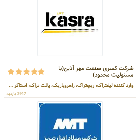
شرکت کسری صنعت مهر آذین(با
مسئولیت محدود)
وارد کننده لیفتراک، ریچتراک، راهروباریک، پالت تراک، استاکر ...
2917 بازدید