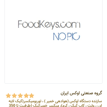
گروه صنعتی اوکس ایران
سازنده دستگاه اوکس (هوادهی خمیر ) ، توربومیکسر(کیک لایه
ای ، رولت ، کاپ کیک ، کرم)، میکسر خمیرکیک (ظرفیت تا 350