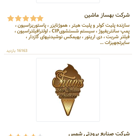
شرکت بهساز ماشین
سازنده پلیت کولر و پلیت هیتر ، هموژنایزر ، پاستوریزاسیون ،
پمپ سانتریفیوژ ، سیستم شستشویCIP ، اولترافیلتراسیون ،
فیلتر شربت ، دی اریتور ، بهیمکس نوشیدنیهای گازدار ،
سایرتجهیزات ...
16163 بازدید
شرکت صنایع برودتی شمس