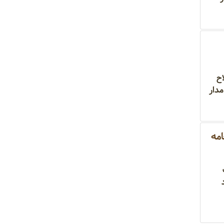
اح
مدار
مه