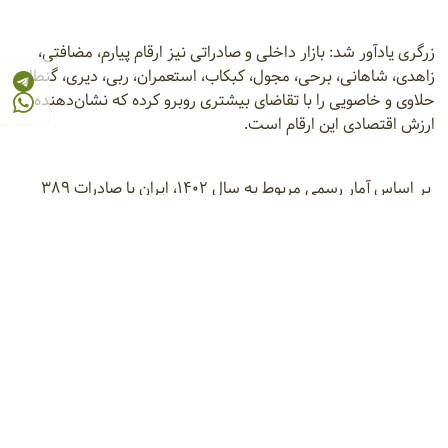
زرگری یادآور شد: بازار داخلی و صادراتی نیز ارقام پیارم، مضافتی،
زاهدی، شاهانی، برحی، مجول، کبکاب، استعمران، ربی، دیری، گنطار،
حلاوی و خاصویی را با تقاضای بیشتری روبرو کرده که نشان‌دهنده
ارزش اقتصادی این ارقام است.
بر اساس آمار رسمی مربوط به سال ۱۴۰۲، ایران با صادرات ۳۸۹
هزار و ۴۹۵ تن انواع خرما به ۸۲ کشور جهان، درآمدی بالغ بر ۳۴۵
میلیون دلار کسب کرده است که این میزان صادرات نسبت به سال
پیش آن از نظر وزنی حدود ۴ درصد و از نظر ارزشی حدود ۷ درصد
رشد داشته است.
در میان ارقام صادراتی، خرمای مضافتی با بیش از ۱۵۹ هزار تن
صادرات و ۱۸۱ میلیون دلار درآمد ارزی، جایگاه نخست را داشته، پس
از آن ارقام زاهدی، شاهانی، استعمران، ربی و پیارم نیز سهم
قابل‌توجهی از بازارهای بین‌المللی را به خود اختصاص داده‌ است.