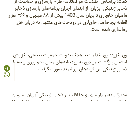
گفت: براساس اطلاعات موافقتنامه طرح بازسازی و حفاظت از
ذخایر ژنتیکی آبزیان، از ابتدای اجرای برنامه‌های بازسازی ذخایر
ماهیان خاویاری تا پایان سال 1403 بیش از ۸۸ میلیون و ۳۶۶ هزار
قطعه بچه‌ماهی خاویاری در رودخانه‌های منتهی به دریای خزر
رهاسازی شده است.
وی افزود: این اقدامات با هدف تقویت جمعیت طبیعی، افزایش
احتمال بازگشت مولدین به رودخانه‌های محل تخم‌ ریزی و حفظ
ذخایر ژنتیکی این گونه‌های ارزشمند صورت گرفت.
مدیرکل دفتر بازسازی و حفاظت از ذخایر ژنتیکی آبزیان سازمان
شیلات ایران درباره اهمیت جهانی ماهیان خاویاری نیز اذعان داشت:
ماهیان خاویاری به‌ عنوان یکی از ارزشمندترین ذخایر ژنتیکی آبزیان
کشور و جهان، طی دهه‌های اخیر تحت تاثیر عواملی نظیر تخریب
زیستگاه‌های طبیعی، آلودگی‌های محیطی، صید غیرمجاز و تغییرات
اقلیمی با کاهش چشمگیر جمعیت در زیستگاه‌های طبیعی مواجه