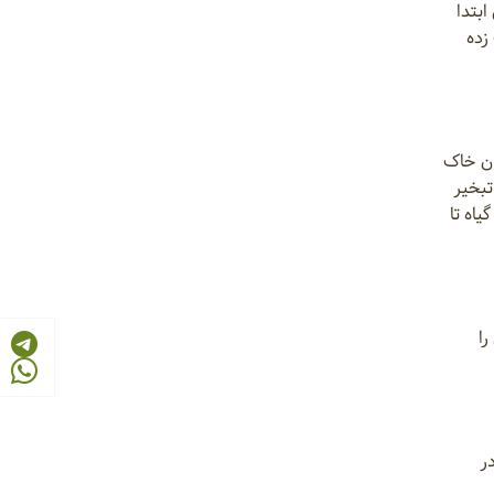
بتدا
 دیسک زده
ان خاک
تبخیر
اه تا
را
دهد و در