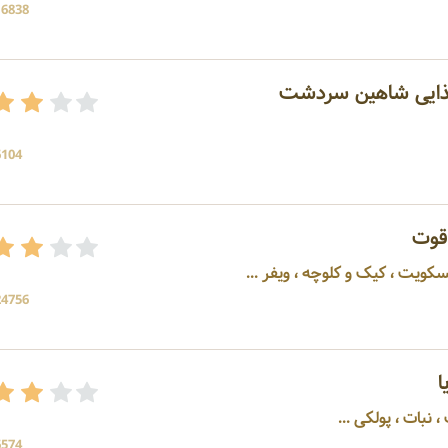
16838 بازد
ذایی شاهین سردشت
6104 بازد
قوت
سکویت ، کیک و کلوچه ، ویفر ...
24756 بازد
ا
 نبات ، پولکی ...
6574 بازد