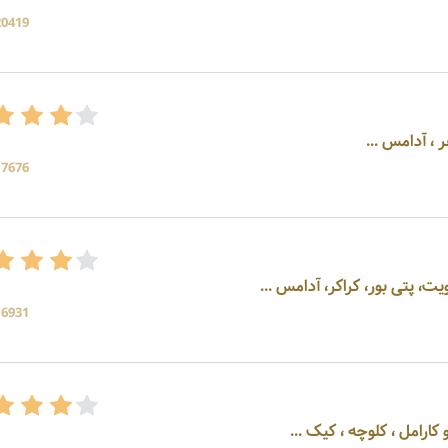
20419 بازد
17676 بازد
یت، پتی بور، کراکر، آدامس ...
16931 بازد
کارامل ، کلوچه ، کیک ...