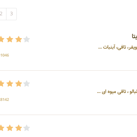
2
3
تا
ر، تافی، آبنبات ...
31046 بازد
الو ، تافی میوه ای ...
28142 بازد