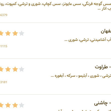
، سس گوجه فرنگی، سس مایونز، سس کچاپ، شوری و ترشی، کمپوت، رو
نار ...
56379 بازد
فهان
ب آشامیدنی، ترشی، شوری ...
31115 بازد
- طراوت
33181 بازد
 چاشنی