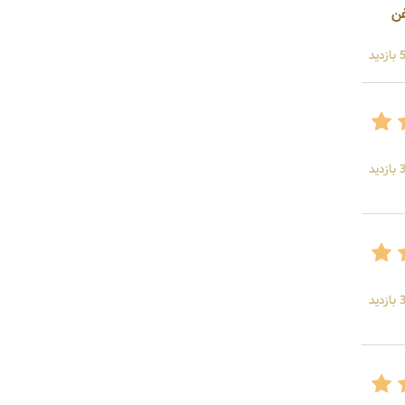
غن
ید
ید
ید