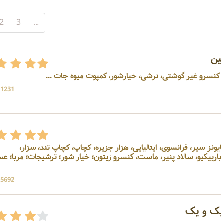
2
3
...
ن
کنسرو غیر گوشتی، ترشی، خیارشور، کمپوت میوه جات ...
71231 بازد
تولید کننده سس‌ها: مایونز، مایونز سیر، فرانسوی، ایتالیایی، هزار جزیره، کچاپ، کچاپ تند، سزار،
سیب‌زمینی، بالزامیک،خردل، باربیکیو، سالاد پنیر، ماست، کنسرو زیتون؛ خیار شور؛ ترشیجات؛ مرب
75692 بازد
ک و یک