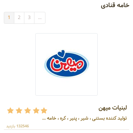
خامه قنادی
1
2
3
...
لبنیات میهن
تولید کننده بستنی ، شیر ، پنیر ، کره ، خامه ...
132546 بازدید