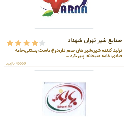
صنایع شیر تهران شهداد
تولید کننده شیر،شیر های طعم دار،دوغ،ماست،بستنی،خامه
قنادی،خامه صبحانه، پنیر،کره ...
45550 بازدید