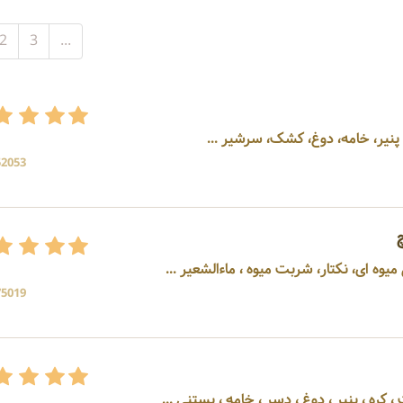
2
3
...
پنیر، خامه، دوغ، کشک، سرشیر ...
52053 بازد
یوه ای، نکتار، شربت میوه ، ماءالشعیر ...
75019 بازد
 کره ، پنیر ، دوغ ، دسر ، خامه ، بستنی ...