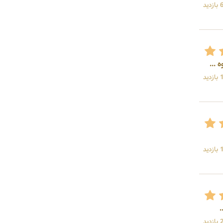
ید
 ...
ید
ید
ید