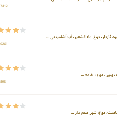
27412 بازد
وه گازدار، دوغ، ماء الشعیر، آب آشامیدنی ...
40261 بازد
پنیر ، دوغ ، خامه ...
7598 بازد
ماست، دوغ، شیر طعم دار ...