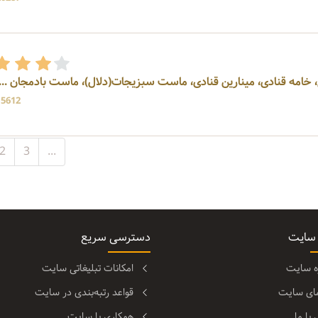
 خامه قنادی، مینارین قنادی، ماست سبزیجات(دلال)، ماست بادمجان ...
15612 بازد
2
3
...
 سایت
دسترسی سریع
ره سایت
امکانات تبلیغاتی سایت
مای سایت
قواعد رتبه‌بندی در سایت
با ما
همکاری با سایت