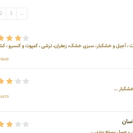
2
3
...
جات ، آجیل و خشکبار، سبزی خشک، زعفران، ترشی ، کمپوت و کنسرو ، ک
19649 بازد
کبار ...
16479 بازد
سان
رشی، عسل بسته بندی ...