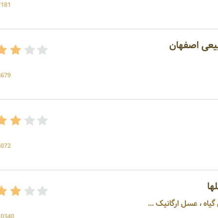
7181 بازد
عی اصفهان
8679 بازد
5072 بازد
ها
10340 بازد