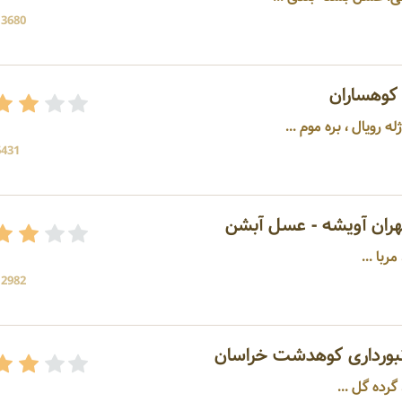
13680 بازد
کوهساران
 رویال ، بره موم ...
6431 بازد
هران آویشه - عسل آبشن
ربا ...
12982 بازد
نبورداری کوهدشت خراسان
رده گل ...