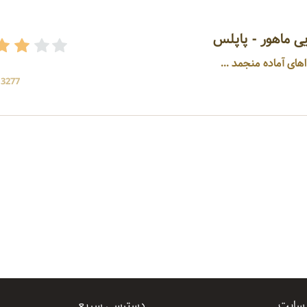
ی ماهور - پاپلس
های آماده منجمد ...
13277 بازد
 سایت
دسترسی سریع