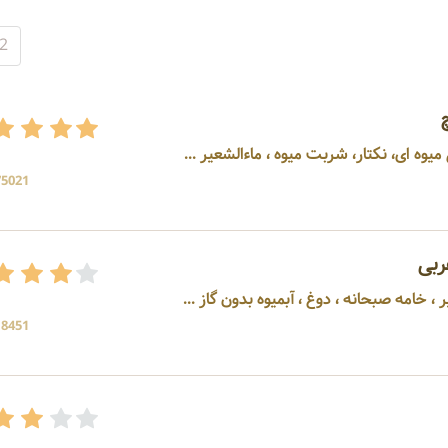
2
یوه ای، نکتار، شربت میوه ، ماءالشعیر ...
75021 بازد
ربی
 دوغ ، آبمیوه بدون گاز ...
18451 بازد