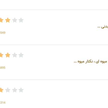
دنی ...
7049 بازد
یوه ای ، نکتار میوه ...
6895 بازد
3314 بازد