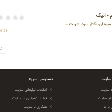
 - انیک
یوه ای، نکتار میوه، شربت ...
19178 بازد
2
 سایت
دسترسی سریع
ره سایت
امکانات تبلیغاتی سایت
مای سایت
قواعد رتبه‌بندی در سایت
با ما
همکاری با سایت