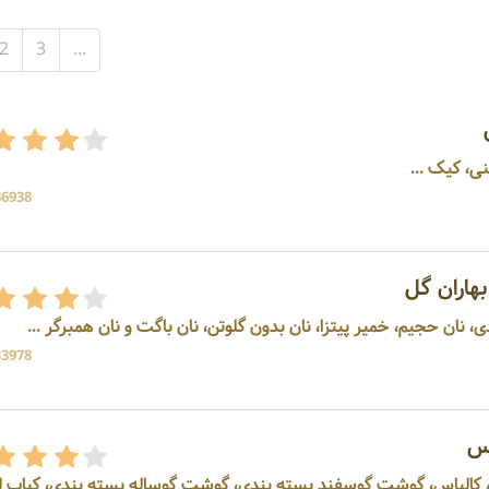
2
3
...
ی، کیک ...
36938 بازد
هاران گل
، نان حجیم، خمیر پیتزا، نان بدون گلوتن، نان باگت و نان همبرگر ...
33978 بازد
مس
 کالباس، گوشت گوسفند بسته بندی، گوشت گوساله بسته بندی، کباب ل