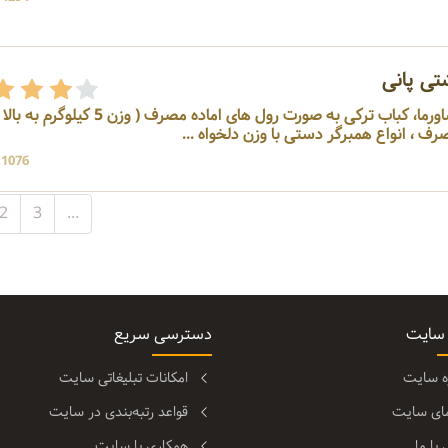
تی پانی
تولید کننده انواع دونرکباب، شاورما، کباب ترکی به صورت رول های اماده مصرف ( وزن 5 کیلوگرم ب
ف ، انواع همبرگر دستی با وزن دلخواه ...
11076 بازد
2
3
...
 سایت
دسترسی سریع
ره سایت
امکانات تبلیغاتی سایت
مای سایت
قواعد رتبه‌بندی در سایت
با ما
همکاری با سایت