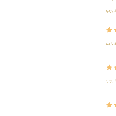
ید
ید
ید