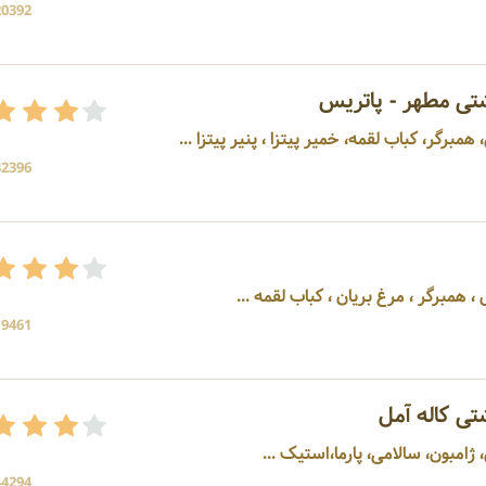
20392 بازد
تی مطهر - پاتریس
رگر، کباب لقمه، خمیر پیتزا ، پنیر پیتزا ...
32396 بازد
 همبرگر ، مرغ بریان ، کباب لقمه ...
19461 بازد
ی کاله آمل
مبون، سالامی، پارما،استیک ...
44294 بازد