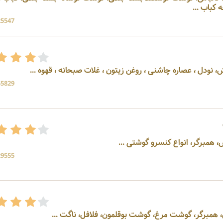
اب ...
25547 بازد
55829 بازد
 همبرگر، انواع کنسرو گوشتی ...
29555 بازد
 همبرگر، گوشت مرغ، گوشت بوقلمون، فلافل، ناگت ...