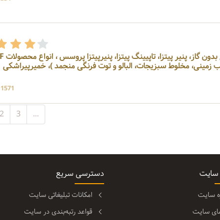
زمینی، مخلوط سبزیجات، البالو و توت فرنگی منجمد )، خمیرپیراشکی
11571 بازد
2
3
...
 سایت
دسترسی سریع
ره سایت
امکانات تبلیغاتی سایت
مای سایت
قواعد رتبه‌بندی در سایت