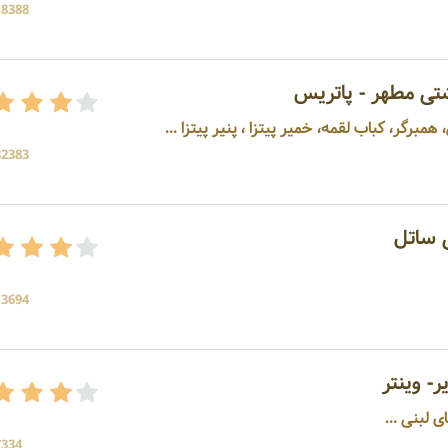
18388 بازد
تی مطهر - پاتریس
رگر، کباب لقمه، خمیر پیتزا ، پنیر پیتزا ...
32383 بازد
 ساتل
13694 بازد
- وینتر
لبنی ...
7334 بازد