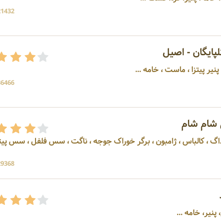
21432 بازد
پایگان - اصیل
نیر پیتزا ، ماست ، خامه ...
36466 بازد
 شام شام
تولید کننده سوسیس ، هات داگ ، کالباس ، ژامبون ، برگر خوراک جوجه ، ناگت ، سس فلفل ، سس پ
29368 بازد
نیر، خامه ...