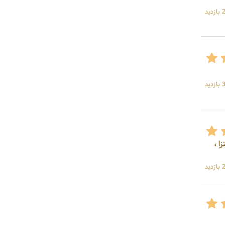
ید
ید
یتزا ،
ید