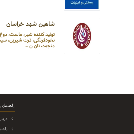
شاهین شهد خراسان
نخودفرنگی، ذرت شیرین، سیب 
منجمد، نان ن ...
راهنمای
دربا
راهن