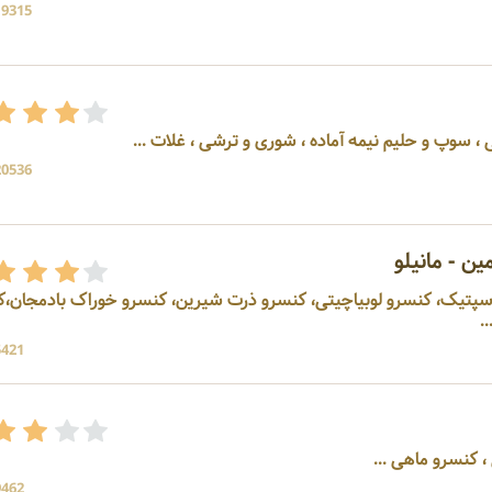
19315 بازد
لات ...
20536 بازد
ن - مانیلو
تولید کننده رب گوجه فرنگی اسپتیک، کنسرو لوبیاچیتی، کنسرو ذ
.
5421 بازد
 کنسرو ماهی ...
9462 بازد