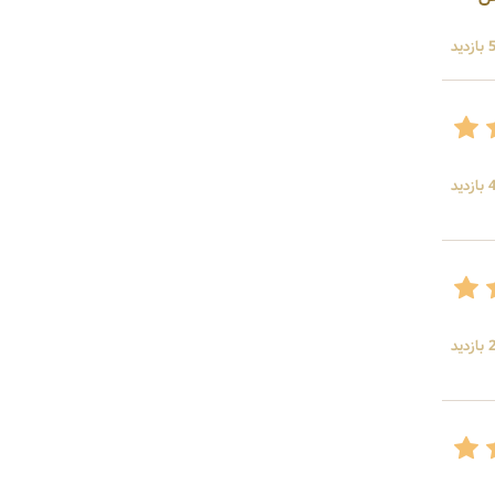
ید
ید
ید