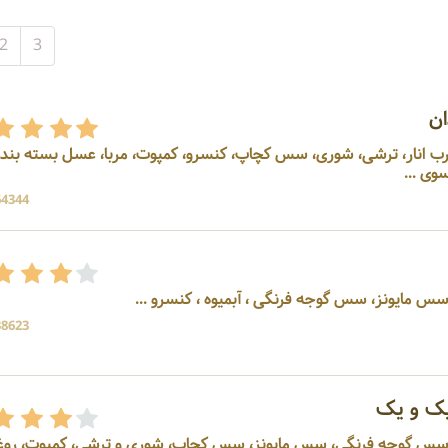
2
3
ن
 رب انار، ترشی، شوری، سس کچاپ، کنسرو، کمپوت، مربا، عسل بسته بند
وی ...
64344 بازد
س مایونز، سس گوجه فرنگی ، آبمیوه ، کنسرو ...
38623 بازد
ک و یک
، سس گوجه فرنگی، سس مایونز، سس کچاپ، شوری و ترشی، کمپوت، رو