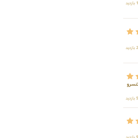
ید
ید
رت شیرین، کنسرو خوراک بادمجان،کنسرو
ید
ید