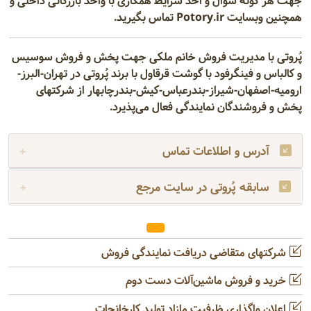
جهت هر گونه سوال و اخذ شرایط همکاری با واحد بازرگانی داخلی و
همچنین وبسایت Potory.ir تماس بگیرید.
پُروتی با مدیریت فروش خانم ملکی
جهت پخش و فروش سوسیس
و کالباس و فینگرفود با گوشت قرقاول با برند پُروتی در تهران-البرز-
ارومیه-اصفهان-شیراز-بندرعباس-کیش-بندرچابهار از شرکتهای
پخش و فروشندگان نمایندگی فعال می‌پذیرد.
آدرس و اطلاعات تماس
سابقه پُروتی در سایت مرجع
شرکتهای متقاضی دریافت نمایندگی فروش
خرید و فروش ماشین‌آلات دست دوم
اعلان واگذاری ظرفیت مازاد تولید کارخانجات