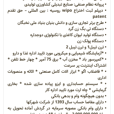
• پروانه نظام صنفی: صنایع تبدیلی کشاورزی تولیدی
• دیپلم ثبت اختراع wipo روسیه : بین المللی – حق تقدم
patent
• طرح برتر تجاری سازی و دانش بنیان بنیاد ملی نخبگان
• دستگاه تی بگ زن گرد
• دستگاه تولید لیوان کاغذی با تکنولوژی دوجداره
• دستگاه پولک زن
• ترن تیبل1 و ترن تیبل 2
• *آزمایشگاه شیمیایی و میکروبی مورد تایید اداره غذا و دارو
• *کمپرسور باد * مخزن آب * برق 75 آمپر * چهار خط تلفن *
اشتراک اینترنت پر سرعت
• * فاضلاب اگو * ابزار الات کامل صنعتی * اثاثه و منصوبات
اداری
• * سیستم حسابداری و ایزو پیاده سازی شده * بخاری
گرمایشی * چاه ارت مورد تایید اداره کار
• بدون هیچگونه وام و بدهی بانکی
• دارای مفاصا حساب سال 1393 از شرکت شهرکها
• دارای وام بانکی مصوبه سرمایه در گردش آماده تحویل به