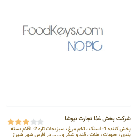
شرکت پخش غذا تجارت نیوشا
پخش کننده 1- اسنک ، تخم مرغ ، سبزیجات تازه 2- اقلام بسته
بندی : حبوبات ، غلات ، قند و شکر و ... ... در فارس شهر شیراز