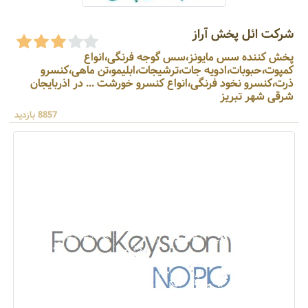
شرکت ائل پخش آراز
پخش کننده سس مایونز،سس گوجه فرنگی،انواع
کمپوت،حبوبات،ادویه جات،ترشیجات،ابلیمو،تن ماهی،کنسرو
ذرت،کنسرو نخود فرنگی،انواع کنسرو خورشت ... در اذربایجان
شرقی شهر تبریز
8857 بازدید