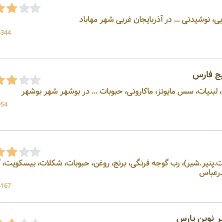
شیدنی ... در آذربایجان غربی شهر مهاباد
5344 بازد
ج فارس
بنیات، سس مایونز، ماکارونی، حبوبات ... در بوشهر شهر بوشهر
954 بازد
پنیر.شیر)، رب گوجه فرنگی، برنج، روغن، حبوبات، شکلات، بیسکویت، 
6167 بازد
 نوین پارس