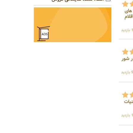
 های
ه جات و سایر اقلام
ید
 2 حبه ، آبلیمو ، خیار شور
ید
یات
ید