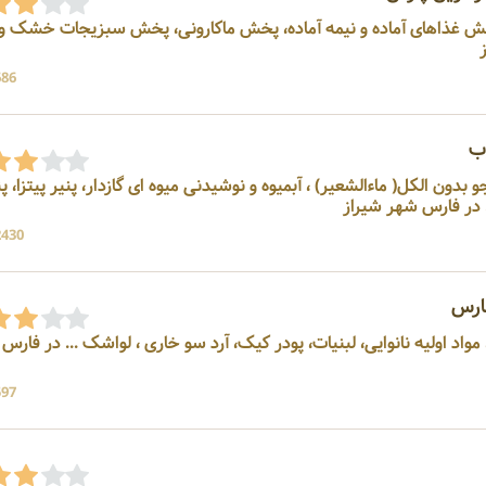
 غذاهای آماده و نیمه آماده، پخش ماکارونی، پخش سبزیجات خشک و
686 بازد
وب
بدون الکل( ماءالشعیر) ، آبمیوه و نوشیدنی میوه ای گازدار، پنیر پیتزا، پن
.. در فارس شهر شیراز
2430 بازد
ارس
مواد اولیه نانوایی، لبنیات، پودر کیک، آرد سو خاری ، لواشک ... در فارس
597 بازد