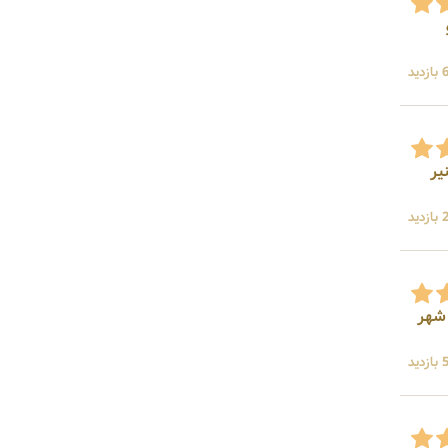
ید
یر
ید
 شهر
ید