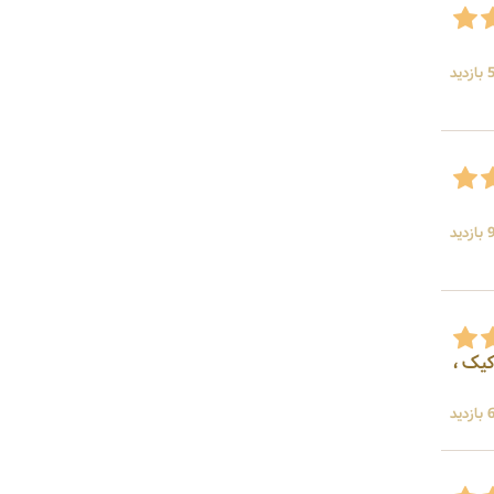
ید
ید
کیک ،
ید