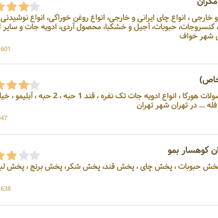
مکران
و خارجی ، انواع چای ایرانی و خارجی، انواع روغن خوراکی، انواع نوشیدنی
مجاز ، لبنیات و مواد پروتئینی، کنسروجات، حبوبات، آجیل و خشکبا، محصول آردی، ادوی
وی شهر خواف
1601 بازد
خاص)
پخش کننده تامین کننده محصولات هورکا ، انواع ادویه جات تک نفره ، قند 1 حبه ،
 تهران
947 بازد
ن کوهسار بمو
ش حبوبات ، پخش چای ، پخش قند، پخش شکر، پخش برنج ، پخش لبن
1638 بازد