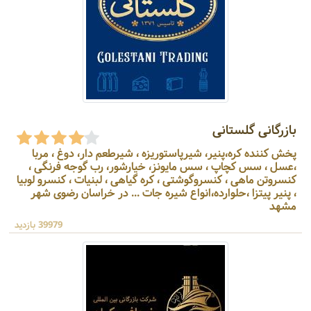
بازرگانی گلستانی
پخش کننده کره،پنیر، شیرپاستوریزه ، شیرطعم دار، دوغ ، مربا
،عسل ، سس کچاپ ، سس مایونز، خیارشور، رب گوجه فرنگی ،
کنسروتن ماهی ، کنسروگوشتی ، کره گیاهی ، لبنیات ، کنسرو لوبیا
، پنیر پیتزا ،حلوارده،انواع شیره جات ... در خراسان رضوی شهر
مشهد
39979 بازدید