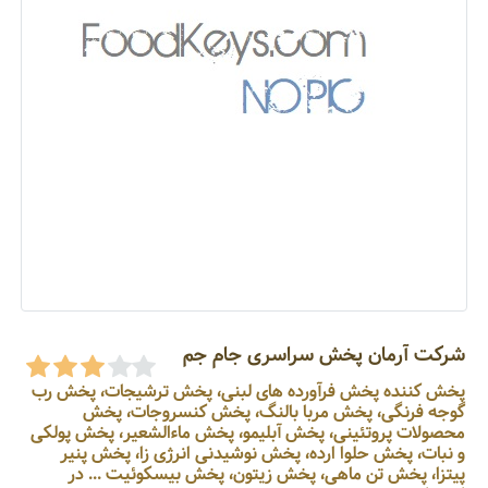
شرکت آرمان پخش سراسری جام جم
پخش کننده پخش فرآورده های لبنی، پخش ترشیجات، پخش رب
گوجه فرنگی، پخش مربا بالنگ، پخش کنسروجات، پخش
محصولات پروتئینی، پخش آبلیمو، پخش ماءالشعیر، پخش پولکی
و نبات، پخش حلوا ارده، پخش نوشیدنی انرژی زا، پخش پنیر
پیتزا، پخش تن ماهی، پخش زیتون، پخش بیسکوئیت ... در