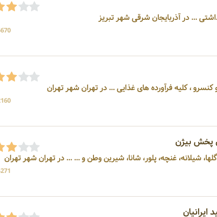
شتی ... در آذربایجان شرقی شهر تبریز
5670 بازد
2160 بازد
ن پخش بیژن
، شیلانه، غنچه، پلور، شانا، شیرین وطن و ... ... در تهران شهر تهران
4271 بازد
ایرانیان