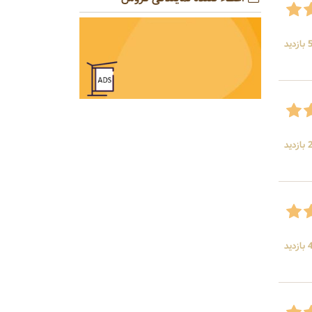
ید
ید
ید