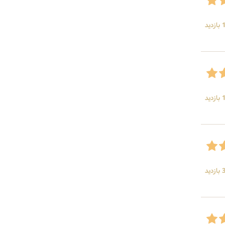
ید
ید
ید