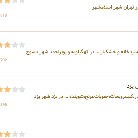
1818 بازد
ردخانه و خشکبار ... در کهگیلویه و بویراحمد شهر یاسوج
1792 بازد
 یزد
کنسرویجات،حبوبات،برنج،شوینده ... در یزد شهر یزد
3396 بازد