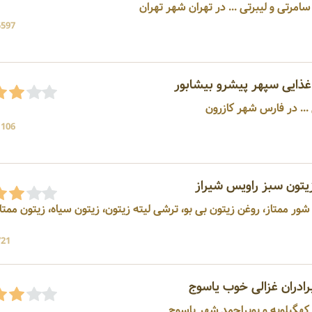
5597 بازد
ذایی سپهر پیشرو بیشابور
. در فارس شهر کازرون
1106 بازد
تون سبز راویس شیراز
پخش کننده سیر ترشی، خیار شور ممتاز، روغن زیتون بی بو، ترشی لیته زیتون، زیتون سیاه، زیتو
721 بازد
ادران غزالی خوب یاسوج
 کهگیلویه و بویراحمد شهر یاسوج