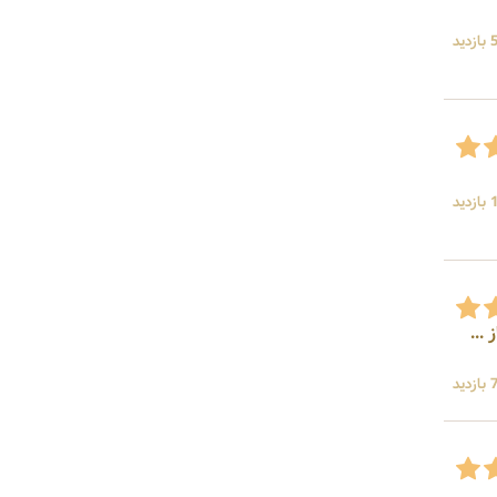
ید
ید
ن ممتاز ...
ید