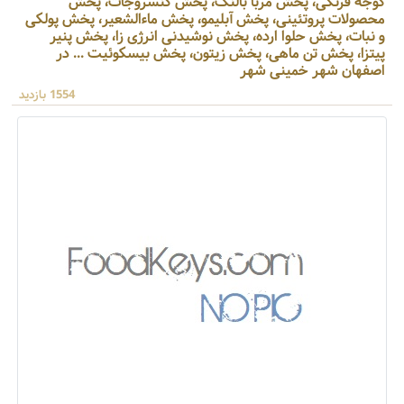
گوجه فرنگی، پخش مربا بالنگ، پخش کنسروجات، پخش
محصولات پروتئینی، پخش آبلیمو، پخش ماءالشعیر، پخش پولکی
و نبات، پخش حلوا ارده، پخش نوشیدنی انرژی زا، پخش پنیر
پیتزا، پخش تن ماهی، پخش زیتون، پخش بیسکوئیت ... در
اصفهان شهر خمینی شهر
1554 بازدید