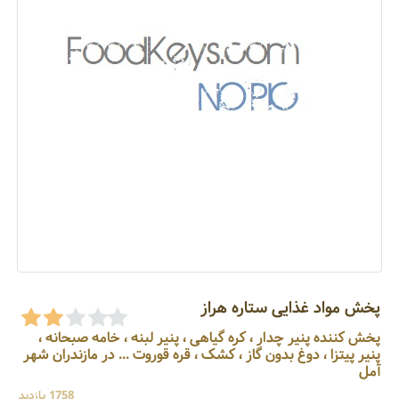
پخش مواد غذایی ستاره هراز
پخش کننده پنیر چدار ، کره گیاهی ، پنیر لبنه ، خامه صبحانه ،
پنیر پیتزا ، دوغ بدون گاز ، کشک ، قره قوروت ... در مازندران شهر
آمل
1758 بازدید