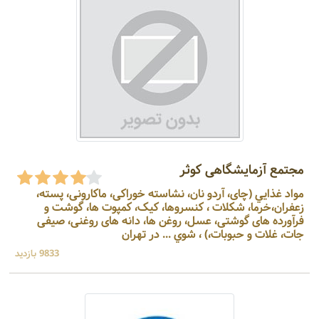
مجتمع آزمایشگاهی کوثر
مواد غذايي (چای، آردو نان، نشاسته خوراکی، ماکارونی، پسته،
زعفران،خرما، شکلات ، کنسروها، کیک، کمپوت ها، گوشت و
فرآورده های گوشتی، عسل، روغن ها، دانه های روغنی، صیفی
جات، غلات و حبوبات،) ، شوي ... در تهران
9833 بازدید