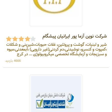
شرکت نوین آزما پور ایرانیان پیشگام
شير و لبنيات، گوشت و پروتئين، غلات حبوبات،شیرینی و شکلات
،کمپوت و کنسرو، نوشيدنی،دم كردنی(غیر دارویی) ،آبمعدنی،میوه
و سبزیجات و آزمایشگاه تخصصی میکروبیولوژی ... در کرج
4666 بازدید